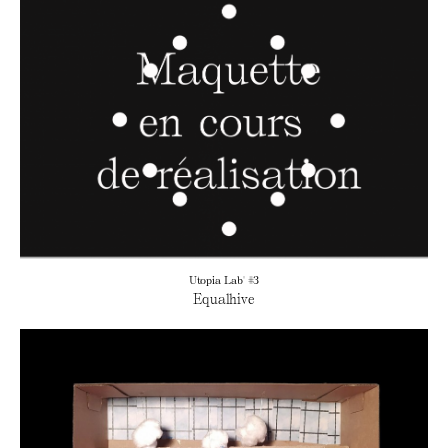
Utopia Lab' #3
Equalhive