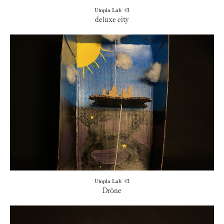
Utopia Lab' #3
deluxe city
Utopia Lab' #3
Drône