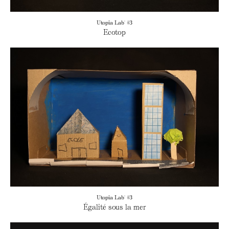
Utopia Lab' #3
Ecotop
Utopia Lab' #3
Égalité sous la mer