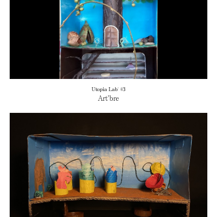
Utopia Lab' #3
Art’bre