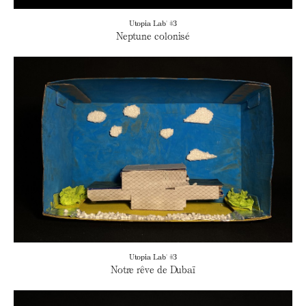
Utopia Lab' #3
Neptune colonisé
Utopia Lab' #3
Notre rêve de Dubaï