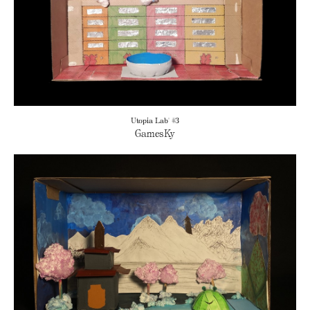
Utopia Lab' #3
GamesKy