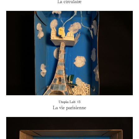
La circulaire
Utopia Lab' #3
La vie parisienne