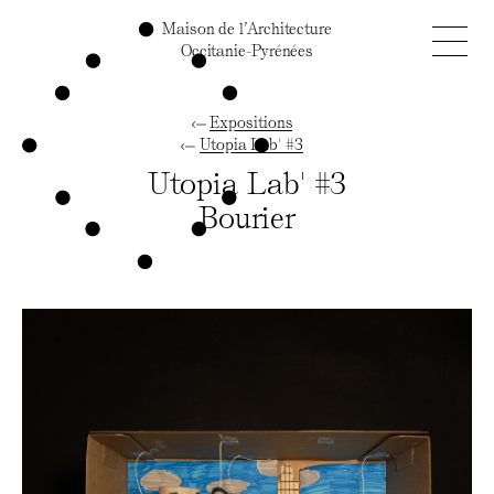
Maison de l’Architecture
Occitanie-Pyrénées
Expositions
Utopia Lab' #3
Utopia Lab' #3
Bourier