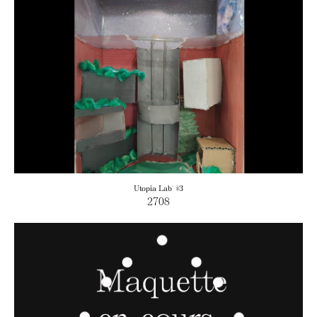
Utopia Lab' #3
2708