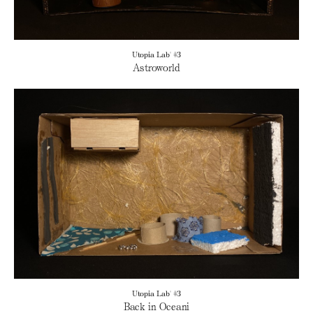
Utopia Lab' #3
Astroworld
Utopia Lab' #3
Back in Oceani