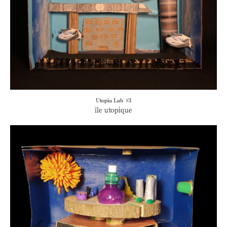
Utopia Lab' #3
île utopique