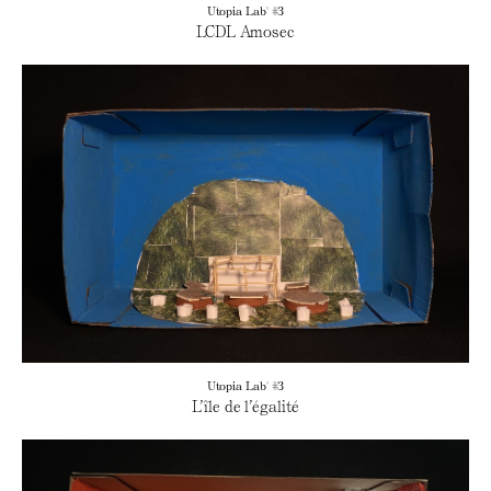
Utopia Lab' #3
LCDL Amosec
Utopia Lab' #3
L’île de l’égalité