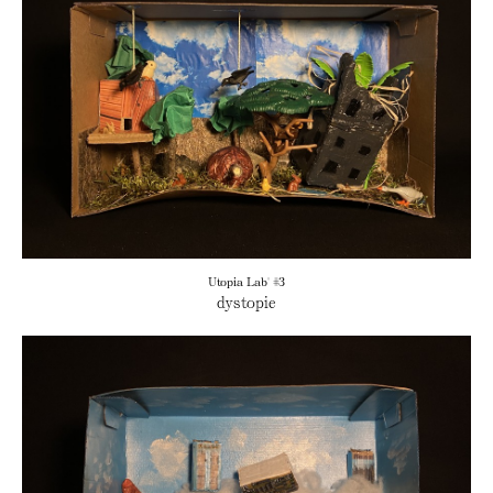
Utopia Lab' #3
dystopie