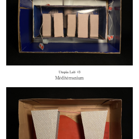
Utopia Lab' #3
Méditérranium