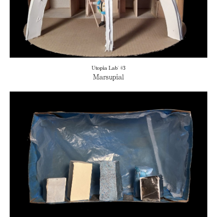
Utopia Lab' #3
Marsupial