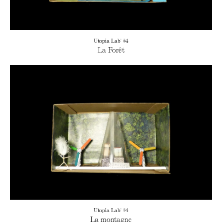
Utopia Lab' #4
La Forêt
Utopia Lab' #4
La montagne