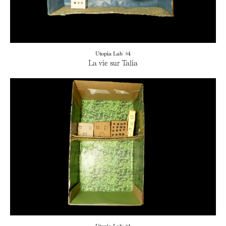
Utopia Lab' #4
La vie sur Talia
Utopia Lab' #4