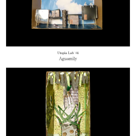
Utopia Lab' #4
Aguamily