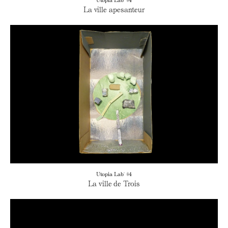
La ville apesanteur
Utopia Lab' #4
La ville de Trois