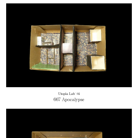
Utopia Lab' #4
667 Apocalypse