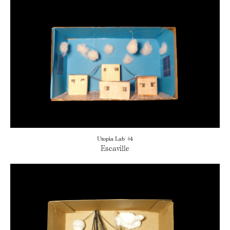
Utopia Lab' #4
Escaville