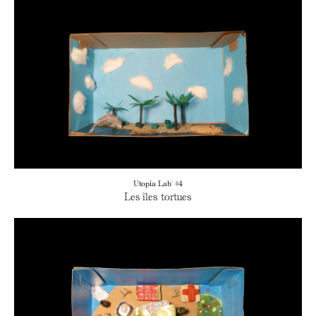
Utopia Lab' #4
Les îles tortues