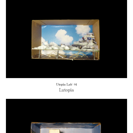
Utopia Lab' #4
Lutopia