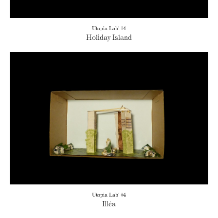
Utopia Lab' #4
Holiday Island
Utopia Lab' #4
Illéa