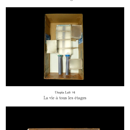
Utopia Lab' #4
La vie à tous les étages