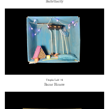
Barlettacity
Utopia Lab' #4
Bazar Bizarre