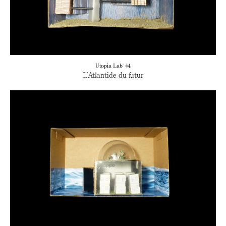
Utopia Lab' #4
L’Atlantide du futur