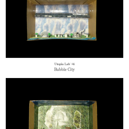
Utopia Lab' #4
Bubble City