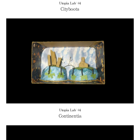
Utopia Lab' #4
Cityboots
Utopia Lab' #4
Continentia