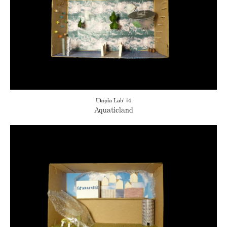
Utopia Lab' #4
Aquaticland