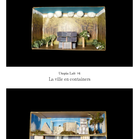
Utopia Lab' #4
La ville en containers