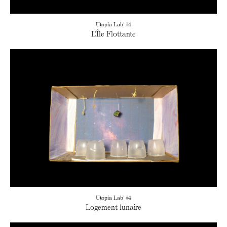
Utopia Lab' #4
L’Île Flottante
Utopia Lab' #4
Logement lunaire