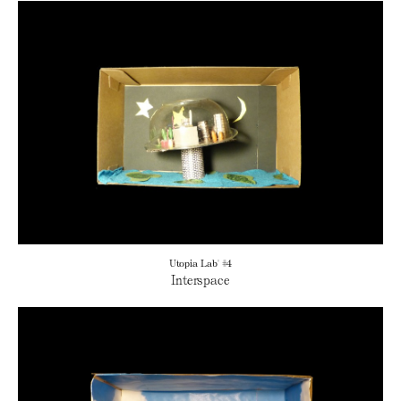
Utopia Lab' #4
Interspace