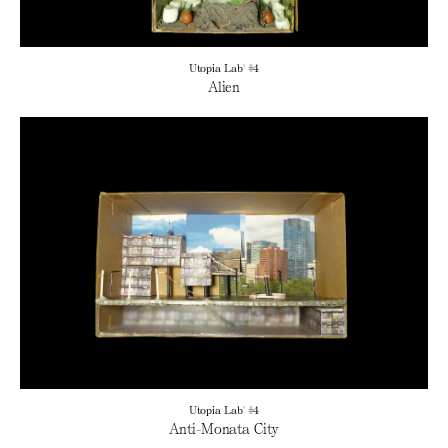
Utopia Lab' #4
Alien
Utopia Lab' #4
Anti-Monata City