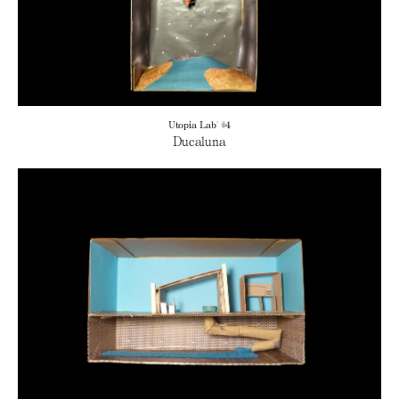
Utopia Lab' #4
Ducaluna