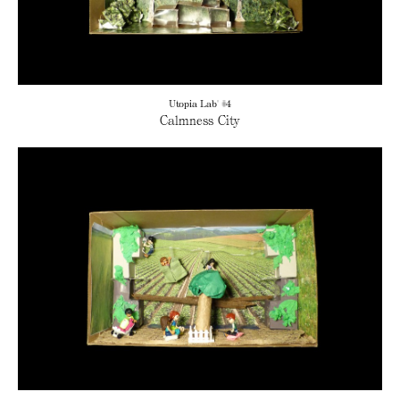
Utopia Lab' #4
Calmness City