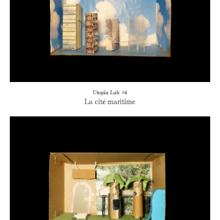
Utopia Lab' #4
La cité maritime