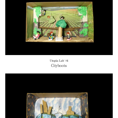
Utopia Lab' #4
Cityboots