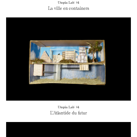
Utopia Lab' #4
La ville en containers
Utopia Lab' #4
L’Atlantide du futur