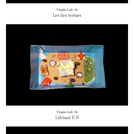
Utopia Lab' #4
Les îles tortues
Utopia Lab' #4
Lifeland E.N