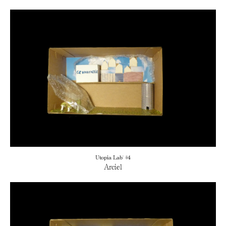
Utopia Lab' #4
Arciel