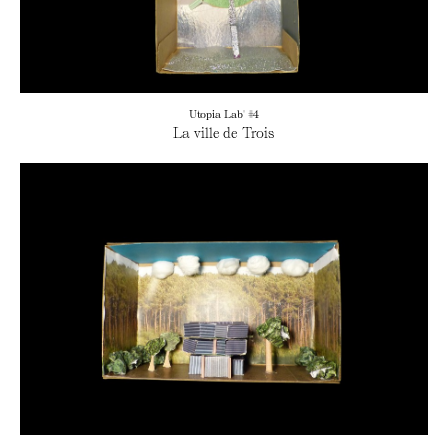
Utopia Lab' #4
La ville de Trois