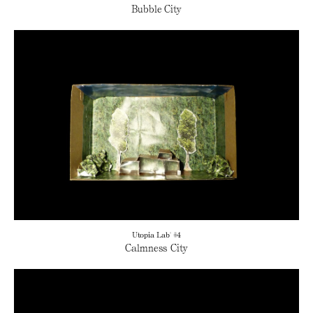
Bubble City
Utopia Lab' #4
Calmness City