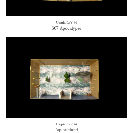
Utopia Lab' #4
667 Apocalypse
Utopia Lab' #4
Aquaticland