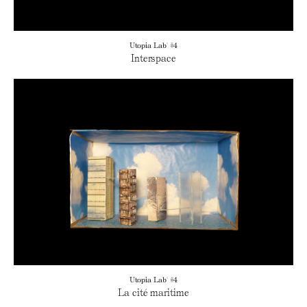
Utopia Lab' #4
Interspace
Utopia Lab' #4
La cité maritime