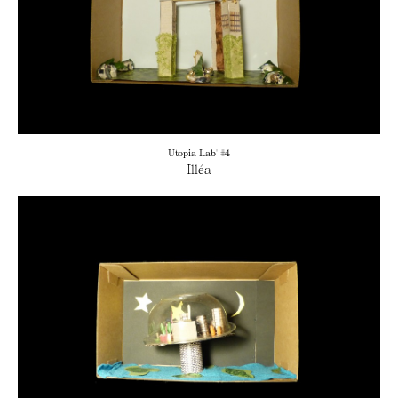
Utopia Lab' #4
Illéa