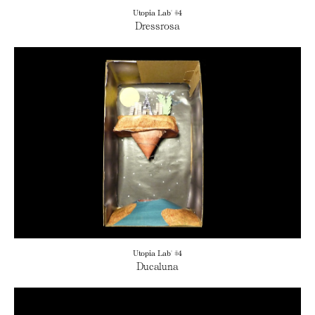
Utopia Lab' #4
Dressrosa
Utopia Lab' #4
Ducaluna