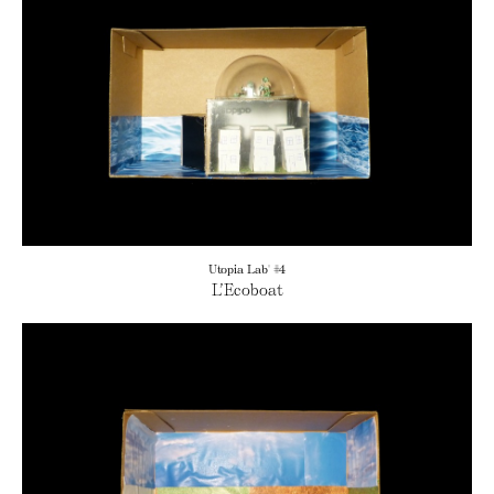
Utopia Lab' #4
L’Ecoboat