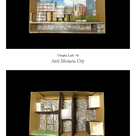
Utopia Lab' #4
Anti-Monata City