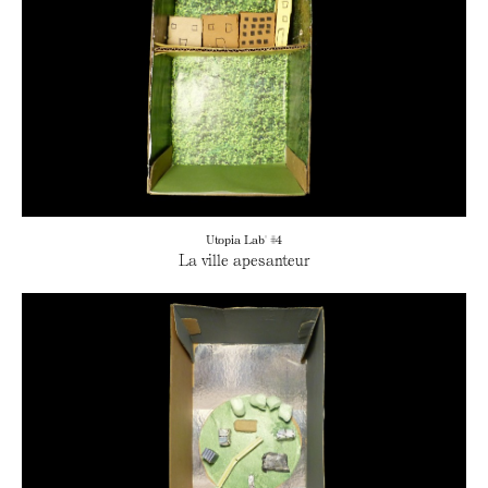
Utopia Lab' #4
La ville apesanteur