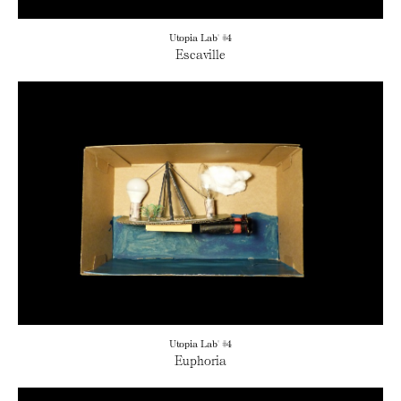
Utopia Lab' #4
Escaville
Utopia Lab' #4
Euphoria