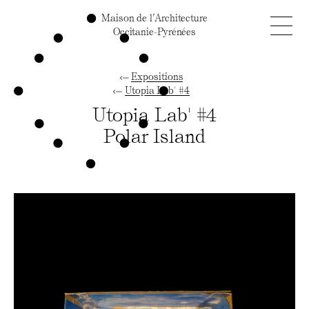
Maison de l’Architecture
Occitanie-Pyrénées
Expositions
Utopia Lab' #4
Utopia Lab' #4
Polar Island