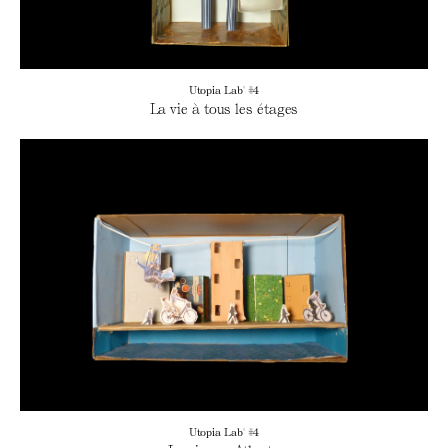
Utopia Lab' #4
La vie à tous les étages
Utopia Lab' #4