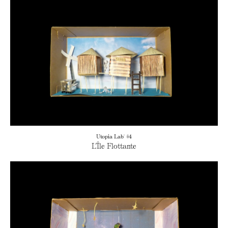
Utopia Lab' #4
L’Île Flottante