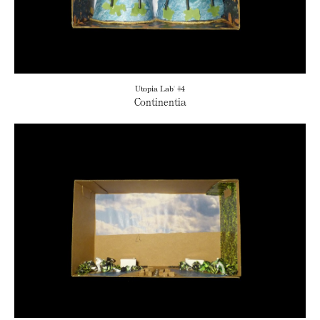
Utopia Lab' #4
Continentia