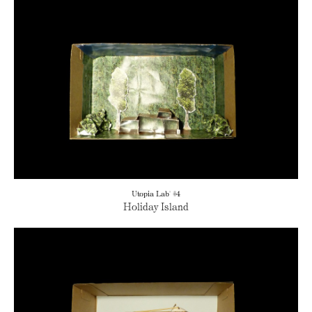
Utopia Lab' #4
Holiday Island