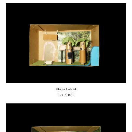
Utopia Lab' #4
La Forêt