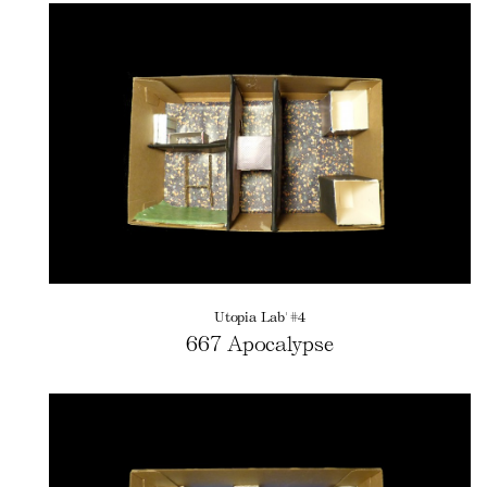
Utopia Lab' #4
667 Apocalypse