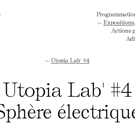
e
Programmatio
Expositions
Actions 
Adh
Utopia Lab' #4
Utopia Lab' #4
Sphère électriqu