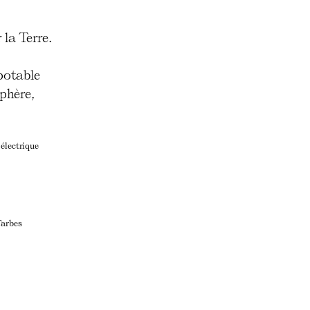
 la Terre.
potable
sphère,
électrique
Tarbes