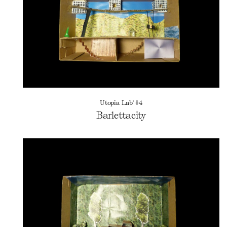
Utopia Lab' #4
Barlettacity