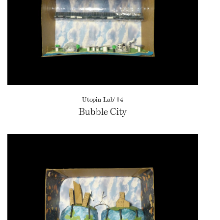
Utopia Lab' #4
Bubble City