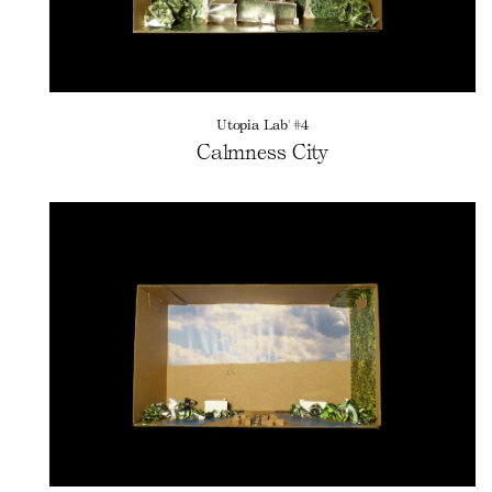
Utopia Lab' #4
Calmness City