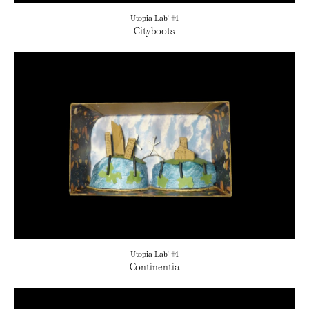
Utopia Lab' #4
Cityboots
Utopia Lab' #4
Continentia