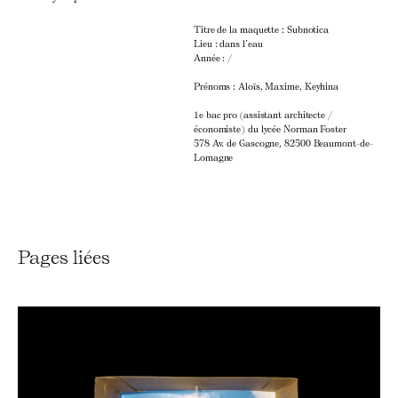
Titre de la maquette : Subnotica
Lieu : dans l’eau
Année : /
Prénoms : Aloïs, Maxime, Keyhina
1e bac pro (assistant architecte /
économiste) du lycée Norman Foster
578 Av. de Gascogne, 82500 Beaumont-de-
Lomagne
Pages liées