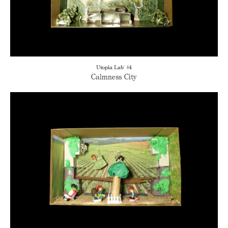
Utopia Lab' #4
Calmness City