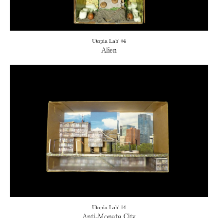
Utopia Lab' #4
Alien
Utopia Lab' #4
Anti-Monata City