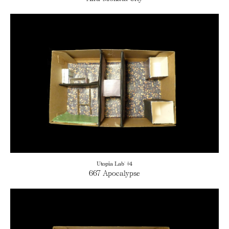
Utopia Lab' #4
667 Apocalypse