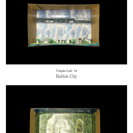
Utopia Lab' #4
Bubble City