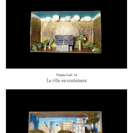
Utopia Lab' #4
La ville en containers