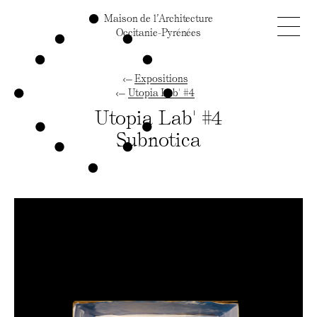
Maison de l’Architecture
Occitanie-Pyrénées
Expositions
Utopia Lab' #4
Utopia Lab' #4
Subnotica