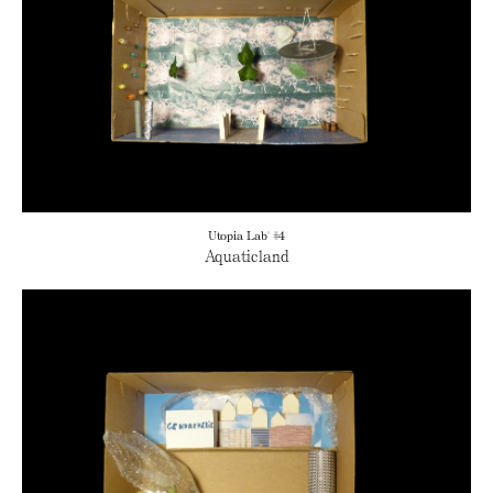
Utopia Lab' #4
Aquaticland