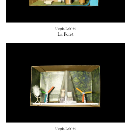
Utopia Lab' #4
La Forêt
Utopia Lab' #4