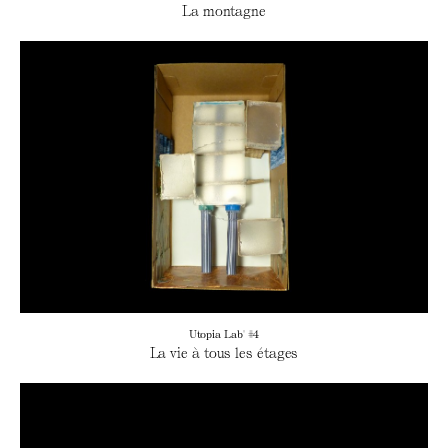
La montagne
Utopia Lab' #4
La vie à tous les étages