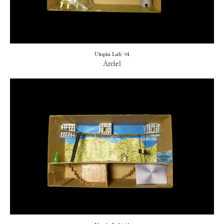
Utopia Lab' #4
Arciel