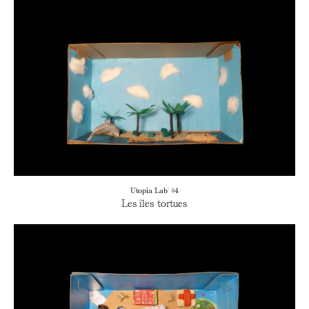
Utopia Lab' #4
Les îles tortues