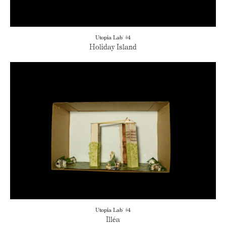
Utopia Lab' #4
Holiday Island
Utopia Lab' #4
Illéa