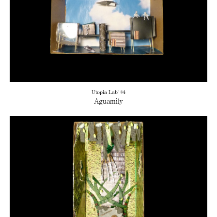
Utopia Lab' #4
Aguamily