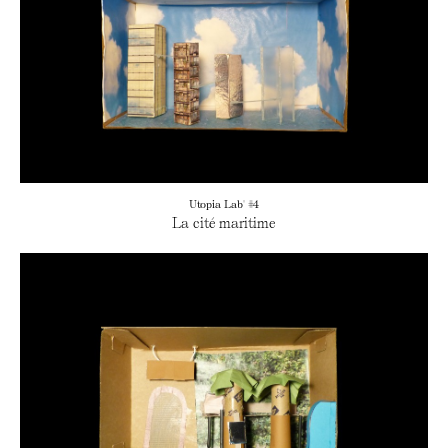
Utopia Lab' #4
La cité maritime