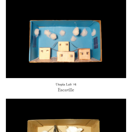
Utopia Lab' #4
Escaville