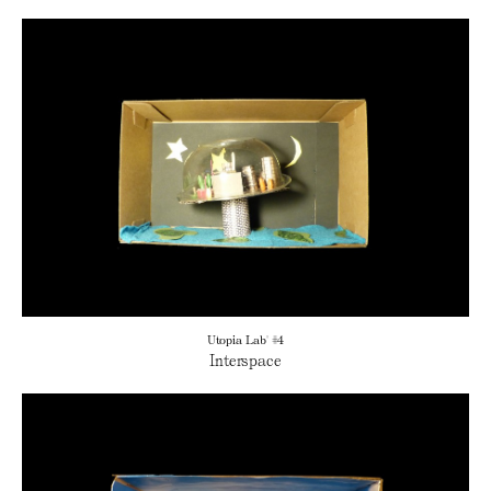
Utopia Lab' #4
Interspace