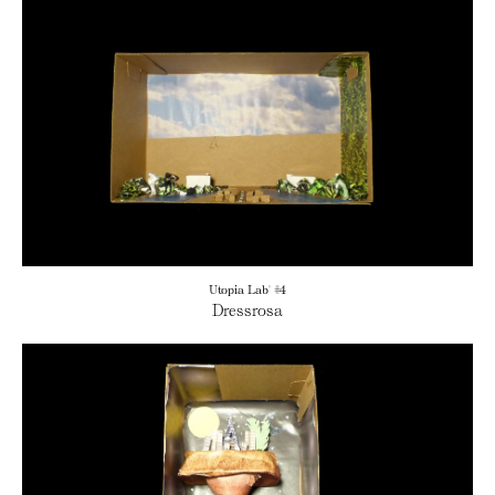
Utopia Lab' #4
Dressrosa