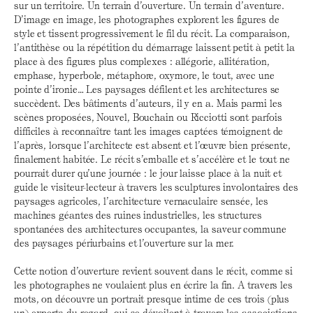
sur un territoire. Un terrain d’ouverture. Un terrain d’aventure.
D’image en image, les photographes explorent les figures de
style et tissent progressivement le fil du récit. La comparaison,
l’antithèse ou la répétition du démarrage laissent petit à petit la
place à des figures plus complexes : allégorie, allitération,
emphase, hyperbole, métaphore, oxymore, le tout, avec une
pointe d’ironie… Les paysages défilent et les architectures se
succèdent. Des bâtiments d’auteurs, il y en a. Mais parmi les
scènes proposées, Nouvel, Bouchain ou Ricciotti sont parfois
difficiles à reconnaître tant les images captées témoignent de
l’après, lorsque l’architecte est absent et l’œuvre bien présente,
finalement habitée. Le récit s’emballe et s’accélère et le tout ne
pourrait durer qu’une journée : le jour laisse place à la nuit et
guide le visiteur-lecteur à travers les sculptures involontaires des
paysages agricoles, l’architecture vernaculaire sensée, les
machines géantes des ruines industrielles, les structures
spontanées des architectures occupantes, la saveur commune
des paysages périurbains et l’ouverture sur la mer.
Cette notion d’ouverture revient souvent dans le récit, comme si
les photographes ne voulaient plus en écrire la fin. A travers les
mots, on découvre un portrait presque intime de ces trois (plus
un) experts du regard, qui se dévoilent à travers les associations