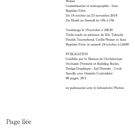
Weiner
Commissariat et scénographie : Jean-
Baptiste Friot
Du 18 octobre au 23 novembre 2019
Du Mardi au Samedi de 10h à 18h
Vernissage le 18 octobre à 19h30
Table ronde en présence de Eric Tabuchi,
Patrick Tournebœuf, Cyrille Weiner et Jean-
Baptiste Friot, le samedi 19 octobre à 14h00
PUBLICATION
Coéditée par la Maison de l’Architecture
Occitanie-Pyrénées et Building Books.
Design Graphique : Jad Hussein / Look
Specific avec Quentin Coulombier
96 pages, 29 €
en partenariat avec le laboratoire
Photon
Page liée