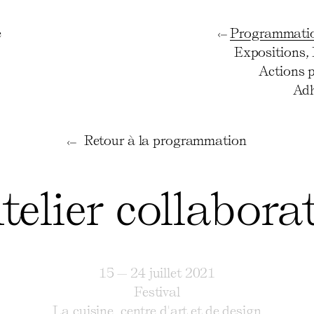
e
Programmati
Expositions
,
Actions 
Adh
Retour à la programmation
telier collaborat
15 — 24 juillet 2021
Festival
La cuisine, centre d'art et de design