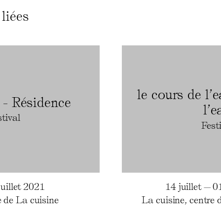
liées
le cours de l’e
 - Résidence
l’e
tival
Fest
uillet 2021
14 juillet — 
 de La cuisine
La cuisine, centre 