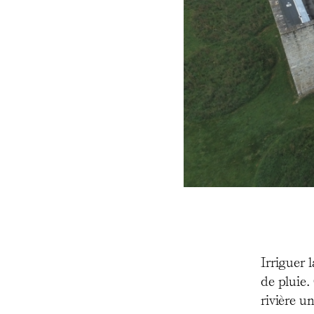
Irriguer 
de pluie.
rivière u