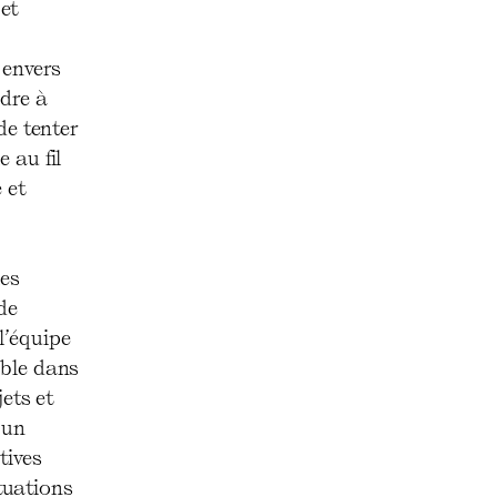
et
 envers
ndre à
de tenter
 au fil
 et
les
de
l’équipe
mble dans
ets et
 un
tives
ituations