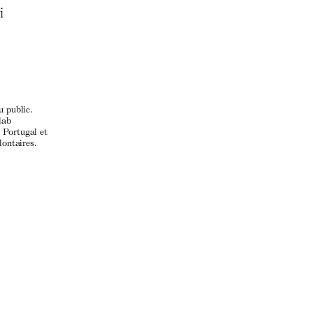
i
u public.
lab
 Portugal et
lontaires.