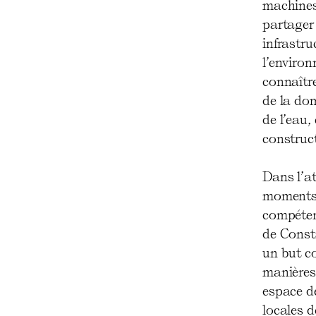
machines
partager
infrastru
l’enviro
connaître
de la dom
de l’eau,
construct
Dans l’at
moments 
compéten
de Const
un but co
manières 
espace de
locales d