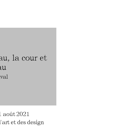
au, la cour et
au
ival
01 août 2021
d'art et des design