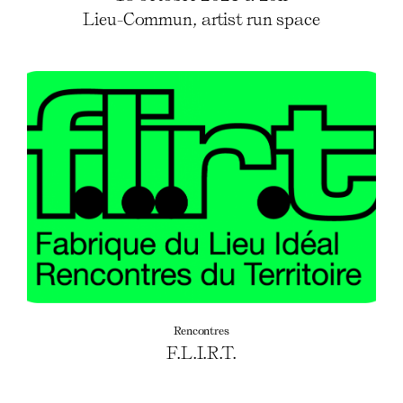
Lieu-Commun, artist run space
Rencontres
F.L.I.R.T.