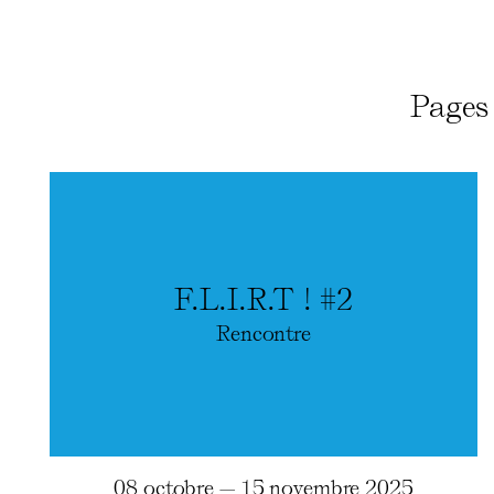
Pages 
F.L.I.R.T ! #2
Rencontre
08 octobre — 15 novembre 2025