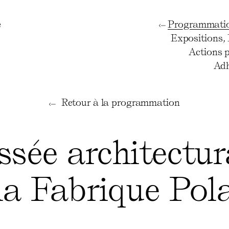
e
Programmati
Expositions
,
Actions 
Adh
Retour à la programmation
ssée architectur
la Fabrique Pol