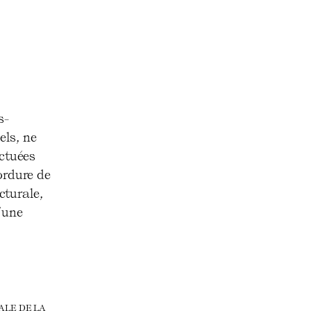
s-
els, ne
nctuées
ordure de
cturale,
’une
ALE DE LA