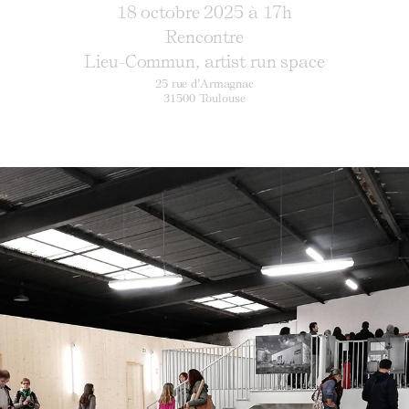
18 octobre 2025 à 17h
Rencontre
Lieu-Commun, artist run space
25 rue d’Armagnac
31500 Toulouse