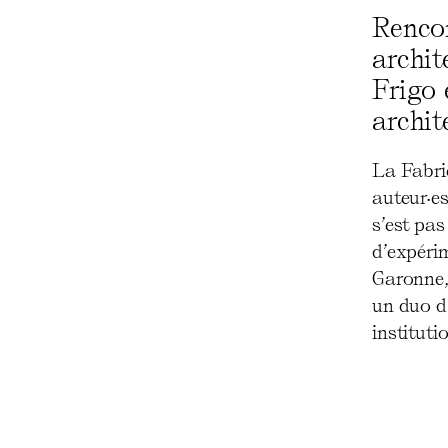
Renco
archit
Frigo 
archit
La Fabriq
auteur·es 
s’est pas
d’expérim
Garonne,
un duo d’
institutio