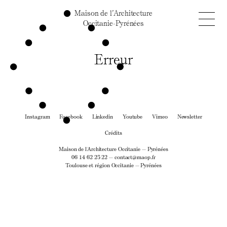
Maison de l’Architecture
Occitanie-Pyrénées
Erreur
Instagram
Facebook
Linkedin
Youtube
Vimeo
Newsletter
Crédits
Maison de l'Architecture Occitanie — Pyrénées
06 14 62 25 22 —
contact@maop.fr
Toulouse et région Occitanie — Pyrénées