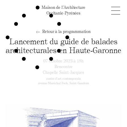
Maison de l’Architecture
Occitanie-Pyrénées
Retour à la programmation
Lancement du guide de balades
architecturales en Haute‑Garonne
07 octobre 2023 à 18h
Rencontre
Chapelle Saint-Jacques
centre d’art contemporain
avenue Maréchal Foch, Saint-Gaudens