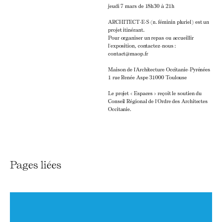
jeudi 7 mars de 18h30 à 21h
ARCHITECT·E·S (n. féminin pluriel) est un
projet itinérant.
Pour organiser un repas ou accueillir
l'exposition, contactez-nous :
contact@maop.fr
Maison de l'Architecture Occitanie-Pyrénées
1 rue Renée Aspe 31000 Toulouse
Le projet « Espaces » reçoit le soutien du
Conseil Régional de l'Ordre des Architectes
Occitanie.
Pages liées